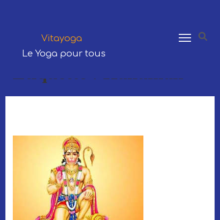
Saillon
079 310 57 03
Vitayoga
TÉLÉPHONE
Le Yoga pour tous
Étiquette :
Hanuman